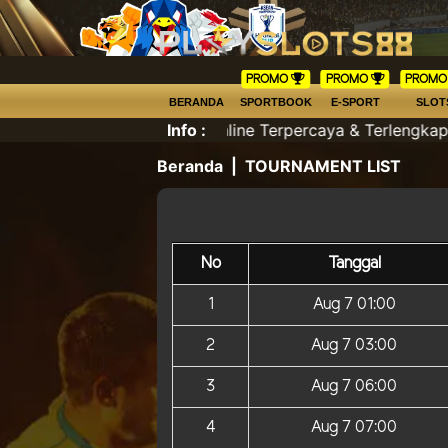
PROMO
PROMO
PROM
BERANDA
SPORTBOOK
E-SPORT
SLOT
S88 – Situs Game Online Terpercaya & Terlengkap di Indone
Info :
Beranda
TOURNAMENT LIST
No
Tanggal
1
Aug 7 01:00
2
Aug 7 03:00
3
Aug 7 06:00
4
Aug 7 07:00